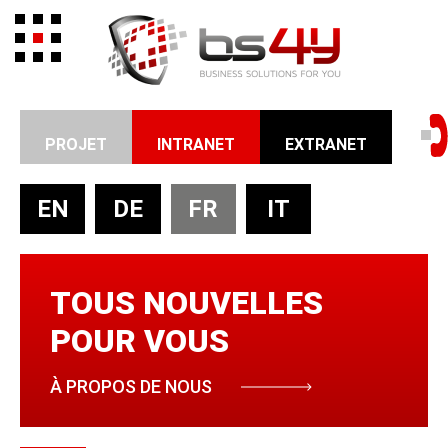
PROJET
INTRANET
EXTRANET
EN
DE
FR
IT
TOUS
NOUVELLES
POUR VOUS
À PROPOS DE NOUS