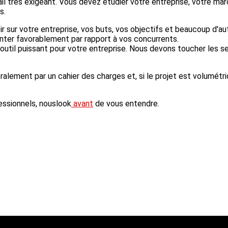
l très exigeant. Vous devez étudier votre entreprise, votre ma
s.
r sur votre entreprise, vos buts, vos objectifs et beaucoup d'a
enter favorablement par rapport à vos concurrents.
 outil puissant pour votre entreprise. Nous devons toucher les s
ement par un cahier des charges et, si le projet est volumétriq
essionnels, nouslook
avant
de vous entendre.