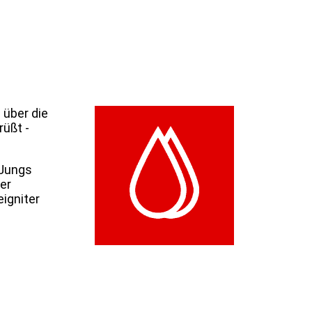
 über die
üßt -
 Jungs
er
eigniter