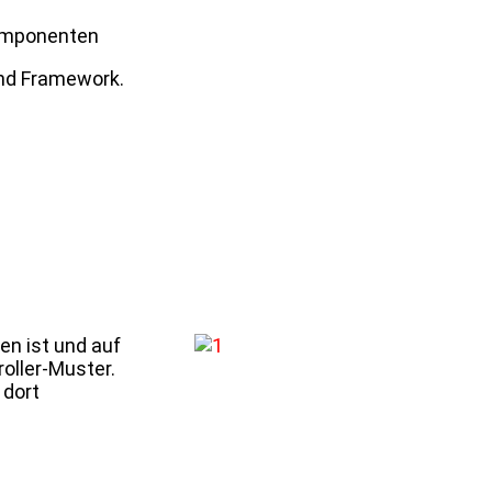
omponenten
end Framework.
n ist und auf
oller-Muster.
 dort