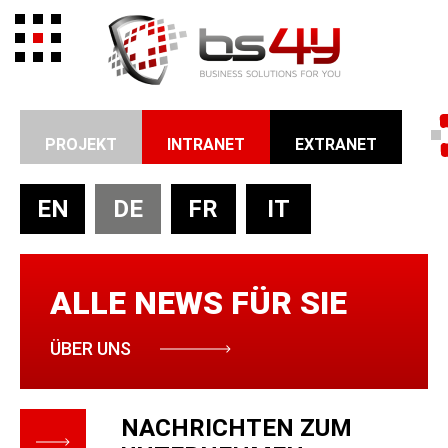
PROJEKT
INTRANET
EXTRANET
EN
DE
FR
IT
ALLE
NEWS
FÜR SIE
ÜBER UNS
NACHRICHTEN ZUM