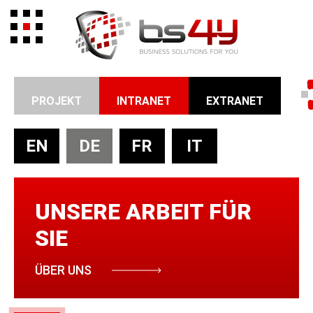
PROJEKT
INTRANET
EXTRANET
EN
DE
FR
IT
UNSERE ARBEIT
FÜR
SIE
ÜBER UNS