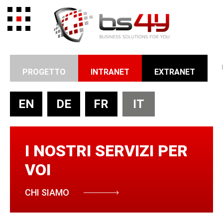
PROGETTO
INTRANET
EXTRANET
EN
DE
FR
IT
I NOSTRI SERVIZI PER
VOI
CHI SIAMO