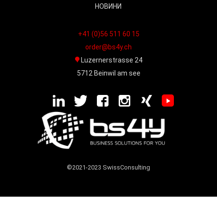
НОВИНИ
+41 (0)56 511 60 15
order@bs4y.ch
Luzernerstrasse 24
5712 Beinwil am see
©2021-2023 SwissConsulting