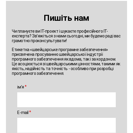
Пишіть нам
Чи плануєте ви ІТ-проект і шукаєте професійного ІТ-
експерта? Зв’яжіться з нами сьогодні, ми будемо раді вас
грамотно проконсультувати!
Етикетка «швейцарське програмне забезпечення»
присвячена просуванню швейцарської індустрії
програмного забезпечення як вдома, так і за кордоном.
Це асоціюється зі швейцарськими цінностями, такими як
якість, надійність та точність - особливо при розробці
програмного забезпечення.
ім'я
E-mail