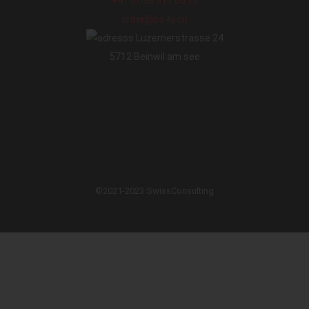
+41 (0)56 511 60 15
order@bs4y.ch
Luzernerstrasse 24
5712 Beinwil am see
©2021-2023 SwissConsulting