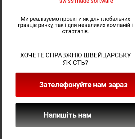
swiss made software
понад
Ми реалізуємо проекти як для глобальних
ектів
гравців ринку, так і для невеликих компаній і
 веб-
стартапів.
свідом
екту.
ХОЧЕТЕ СПРАВЖНЮ ШВЕЙЦАРСЬКУ
ЯКІСТЬ?
Зателефонуйте нам зараз
ВІДГУКИ
Напишіть нам
ІСТОРІЇ УСПІХУ НАШИХ
КЛІЄНТІВ