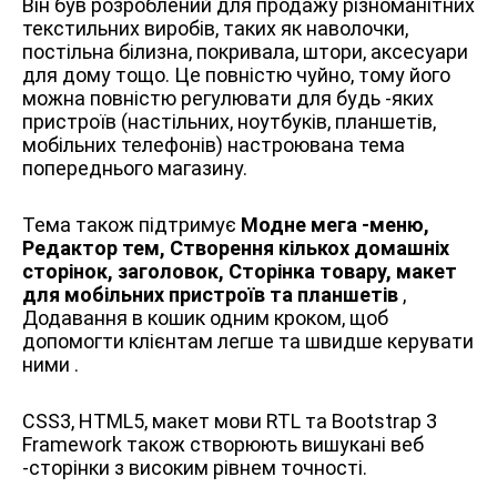
Він був розроблений для продажу різноманітних
текстильних виробів, таких як наволочки,
постільна білизна, покривала, штори, аксесуари
для дому тощо. Це повністю чуйно, тому його
можна повністю регулювати для будь -яких
пристроїв (настільних, ноутбуків, планшетів,
мобільних телефонів) настроювана тема
попереднього магазину.
Тема також підтримує
Модне мега -меню,
Редактор тем, Створення кількох домашніх
сторінок, заголовок, Сторінка товару, макет
для мобільних пристроїв та планшетів
,
Додавання в кошик одним кроком, щоб
допомогти клієнтам легше та швидше керувати
ними .
CSS3, HTML5, макет мови RTL та Bootstrap 3
Framework також створюють вишукані веб
-сторінки з високим рівнем точності.