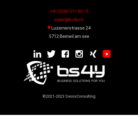
+41 (0)56 511 60 15
order@bs4y.ch
Luzernerstrasse 24
5712 Beinwil am see
©2021-2023 SwissConsulting