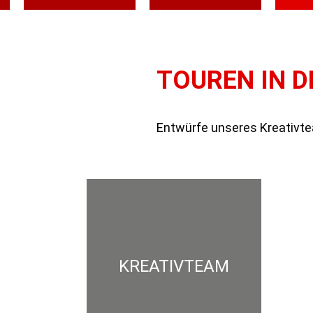
TOUREN IN D
KREATIVTEAM
MICROSOFT
SO
Entwürfe unseres Kreativte
INTERNET
MIGRATIONEN
GESCH
KREATIVTEAM