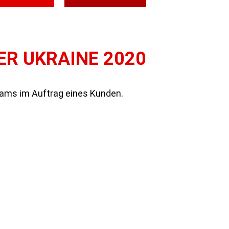
ER UKRAINE 2020
LSERVER
ORACLE
ams im Auftrag eines Kunden.
ÄFTSFÜHRUNG