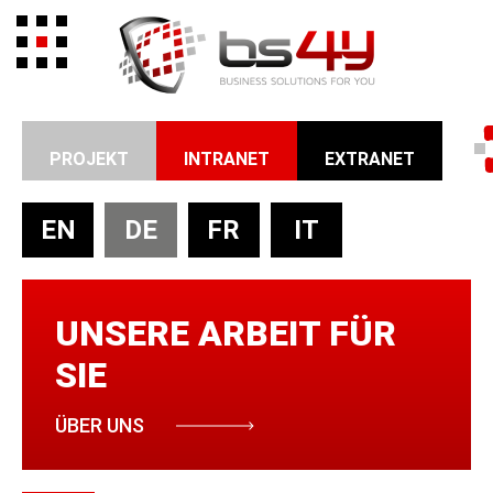
PROJEKT
INTRANET
EXTRANET
EN
DE
FR
IT
UNSERE ARBEIT
FÜR
SIE
ÜBER UNS