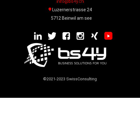
info@bs4y.ch
Luzernerstrasse 24
5712 Beinwil am see
©2021-2023 SwissConsulting